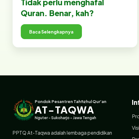
Tidak perlu menghafal
Quran. Benar, kah?
Baca Selengkapnya
In
Pondok Pesantren Tahfizhul Qur'an
AT-TAQWA
Pro
Nguter - Sukoharjo - Jawa Tengah
Vis
PPTQ At-Taqwa adalah lembaga pendidikan