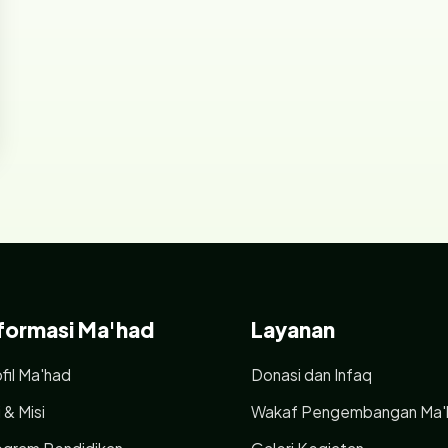
formasi Ma'had
Layanan
fil Ma'had
Donasi dan Infaq
i & Misi
Wakaf Pengembangan Ma'