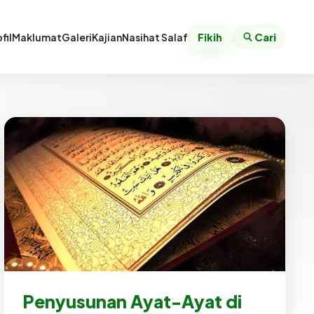
fil
Maklumat
Galeri
Kajian
Nasihat Salaf
Fikih
Cari
Penyusunan Ayat-Ayat di