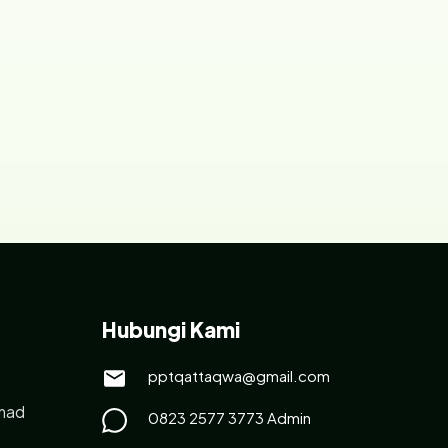
Hubungi Kami
pptqattaqwa@gmail.com
had
0823 2577 3773 Admin