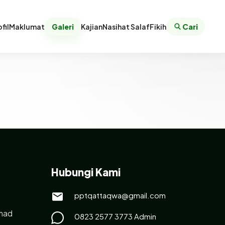
fil
Maklumat
Galeri
Kajian
Nasihat Salaf
Fikih
Cari
Hubungi Kami
pptqattaqwa@gmail.com
had
0823 2577 3773 Admin