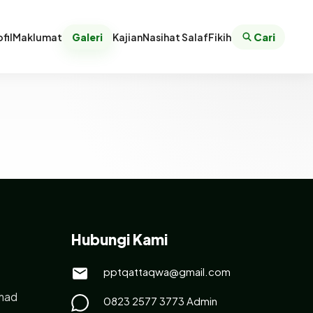
fil
Maklumat
Galeri
Kajian
Nasihat Salaf
Fikih
Cari
Hubungi Kami
pptqattaqwa@gmail.com
had
0823 2577 3773 Admin