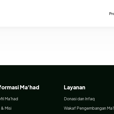
Pro
formasi Ma'had
Layanan
fil Ma'had
Donasi dan Infaq
i & Misi
Wakaf Pengembangan Ma'