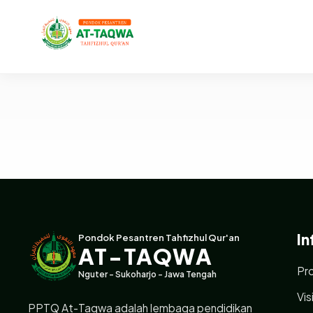
In
Pondok Pesantren Tahfizhul Qur'an
AT-TAQWA
Pro
Nguter - Sukoharjo - Jawa Tengah
Vis
PPTQ At-Taqwa adalah lembaga pendidikan