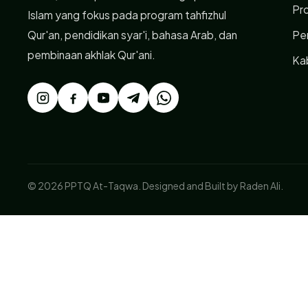
Pr
Islam yang fokus pada program tahfizhul
Qur'an, pendidikan syar'i, bahasa Arab, dan
Pe
pembinaan akhlak Qur'ani.
Ka
© 2026 PPTQ At-Taqwa. Designed and Built by Raden Ali.