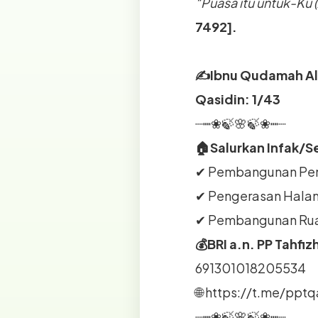
“Puasa itu untuk-Ku (
7492].
✍Ibnu Qudamah Al-M
Qasidin: 1/43
┈┉❀🍃🌸🍃❀┉┈
🏠Salurkan Infak/S
✔ Pembangunan Pen
✔ Pengerasan Hala
✔ Pembangunan Ru
💰BRI a.n. PP Tahfi
691301018205534
🌐 https://t.me/ppt
┈┉❀🍃🌸🍃❀┉┈