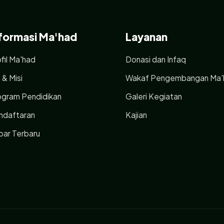
formasi Ma'had
Layanan
fil Ma'had
Donasi dan Infaq
i & Misi
Wakaf Pengembangan Ma'
ogram Pendidikan
Galeri Kegiatan
ndaftaran
Kajian
bar Terbaru