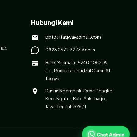
Hubungi Kami
pptqattaqwa@gmail.com
had
0823 2577 3773 Admin
Bank Muamalat 5240005209
a.n. Ponpes Tahfidzul Quran At-
Taqwa
Dusun Ngemplak, Desa Pengkol,
Kec. Nguter, Kab. Sukoharjo,
Jawa Tengah 57571
Chat Admin