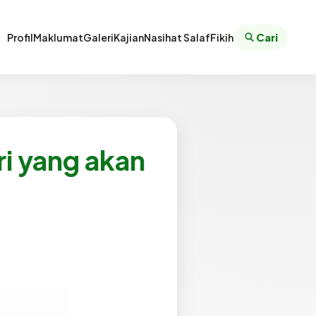
Profil
Maklumat
Galeri
Kajian
Nasihat Salaf
Fikih
Cari
ri yang akan