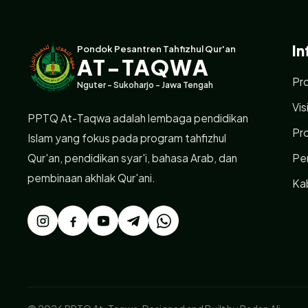
In
Pondok Pesantren Tahfizhul Qur'an
AT-TAQWA
Pro
Nguter - Sukoharjo - Jawa Tengah
Vis
PPTQ At-Taqwa adalah lembaga pendidikan
Pr
Islam yang fokus pada program tahfizhul
Qur'an, pendidikan syar'i, bahasa Arab, dan
Pe
pembinaan akhlak Qur'ani.
Ka