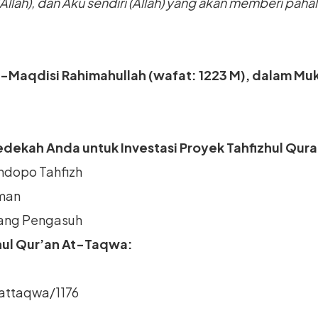
Allah), dan Aku sendiri (Allah) yang akan memberi paha
aqdisi Rahimahullah (wafat: 1223 M), dalam Muk
edekah Anda untuk Investasi Proyek Tahfizhul Qur
dopo Tahfizh
man
ang Pengasuh
zhul Qur’an At-Taqwa:
qattaqwa/1176