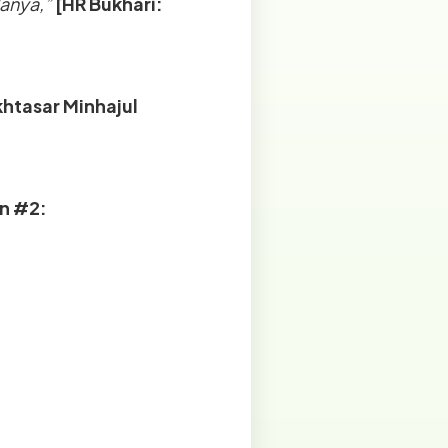
lanya,”
[HR Bukhari:
htasar Minhajul
an #2: