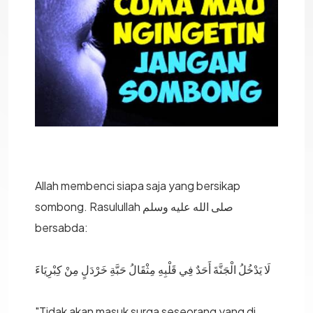
Allah membenci siapa saja yang bersikap
sombong. Rasulullah صلى الله عليه وسلم
bersabda:
َلَا يَدْخُلُ الْجَنَّةَ أَحَدٌ فِي قَلْبِهِ مِثْقَالُ حَبَّةِ خَرْدَلٍ مِنْ كِبْرِيَاءَ
"Tidak akan masuk surga seseorang yang di