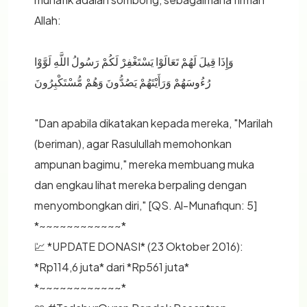
Allah:
وَإِذَا قِيلَ لَهُمْ تَعَالَوْا يَسْتَغْفِرْ لَكُمْ رَسُولُ اللَّهِ لَوَّوْا
رُءُوسَهُمْ وَرَأَيْتَهُمْ يَصُدُّونَ وَهُمْ مُّسْتَكْبِرُونَ
"Dan apabila dikatakan kepada mereka, "Marilah
(beriman), agar Rasulullah memohonkan
ampunan bagimu," mereka membuang muka
dan engkau lihat mereka berpaling dengan
menyombongkan diri," [QS. Al-Munafiqun: 5]
*~~~~~~~~~~~~*
💹 *UPDATE DONASI* (23 Oktober 2016):
*Rp114,6 juta* dari *Rp561 juta*
*~~~~~~~~~~~~*