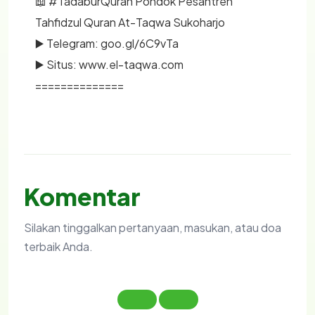
📖 #TadaburQuran Pondok Pesantren
Tahfidzul Quran At-Taqwa Sukoharjo
▶️ Telegram: goo.gl/6C9vTa
▶️ Situs: www.el-taqwa.com
==============
Komentar
Silakan tinggalkan pertanyaan, masukan, atau doa
terbaik Anda.