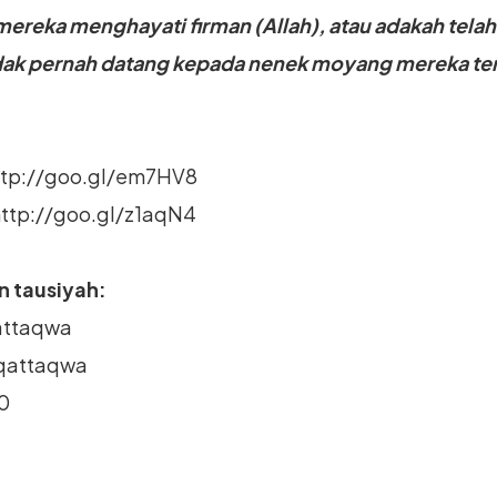
mereka menghayati firman (Allah), atau adakah tela
dak pernah datang kepada nenek moyang mereka ter
ttp://goo.gl/em7HV8
http://goo.gl/z1aqN4
 tausiyah:
attaqwa
qattaqwa
0