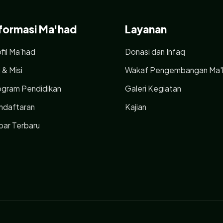
formasi Ma'had
Layanan
fil Ma'had
Donasi dan Infaq
i & Misi
Wakaf Pengembangan Ma'
ogram Pendidikan
Galeri Kegiatan
ndaftaran
Kajian
bar Terbaru