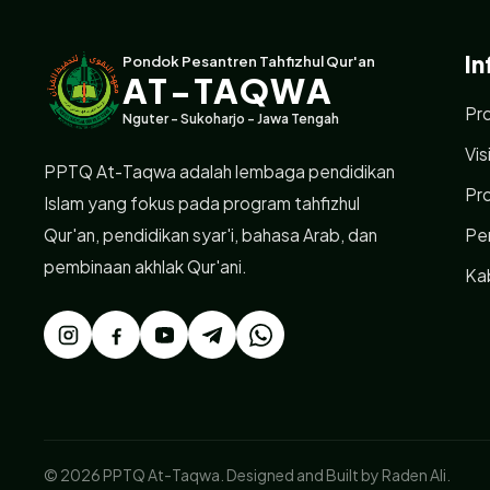
In
Pondok Pesantren Tahfizhul Qur'an
AT-TAQWA
Pro
Nguter - Sukoharjo - Jawa Tengah
Vis
PPTQ At-Taqwa adalah lembaga pendidikan
Pr
Islam yang fokus pada program tahfizhul
Qur'an, pendidikan syar'i, bahasa Arab, dan
Pe
pembinaan akhlak Qur'ani.
Ka
© 2026 PPTQ At-Taqwa. Designed and Built by Raden Ali.