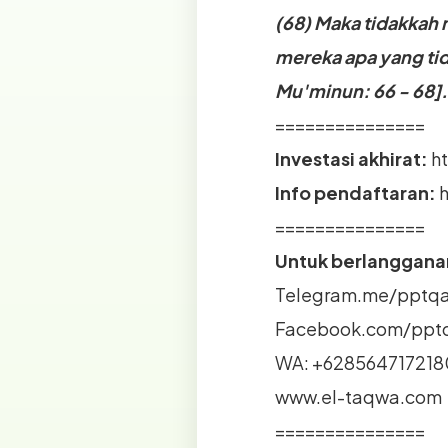
(68) Maka tidakkah 
mereka apa yang ti
Mu'minun: 66 - 68].
===============
Investasi akhirat:
h
Info pendaftaran:
===============
Untuk berlangganan
Telegram.me/pptq
Facebook.com/ppt
WA: +628564717218
www.el-taqwa.com
===============