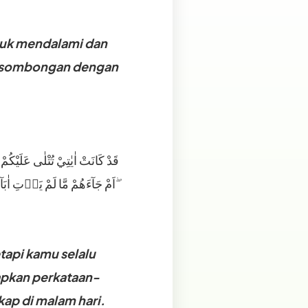
tuk mendalami dan
 kesombongan dengan
قَدْ كَانَتْ اٰيٰتِيْ تُتْلٰى عَلَيْكُم
اَمْ جَآءَهُمْ مَّا لَمْ يَأۡتِ اٰبَآءَهُمُ الْاَوَّلِيْنَ ۖ
tapi kamu selalu
apkan perkataan-
ap di malam hari.