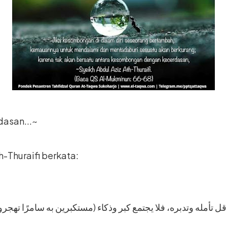
asan...~
h-Thuraifi berkata:
ن؛ قل تأمله وتدبره، فلا يجتمع كبر وذكاء (مستكبرين به سامرًا تهجر