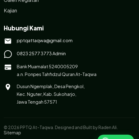
Kajian
Hubungi Kami
pptqattaqwa@gmail.com
0823 2577 3773 Admin
Bank Muamalat 5240005209
a.n. Ponpes Tahfidzul Quran At-Taqwa
Dusun Ngemplak, Desa Pengkol,
Kec. Nguter, Kab. Sukoharjo,
Jawa Tengah 57571
© 2026 PPTQ At-Taqwa. Designed and Built by Raden Ali.
Sitemap