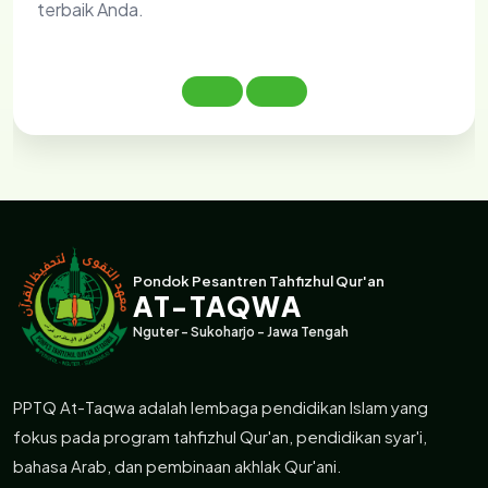
terbaik Anda.
Pondok Pesantren Tahfizhul Qur'an
AT-TAQWA
Nguter - Sukoharjo - Jawa Tengah
PPTQ At-Taqwa adalah lembaga pendidikan Islam yang
fokus pada program tahfizhul Qur'an, pendidikan syar'i,
bahasa Arab, dan pembinaan akhlak Qur'ani.